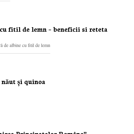
u fitil de lemn – beneficii si reteta
ă de albine cu fitil de lemn
 năut și quinoa
nirea Principatelor Române”