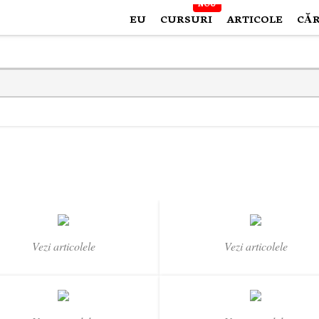
NOU
EU
CURSURI
ARTICOLE
CĂR
Vezi articolele
Vezi articolele