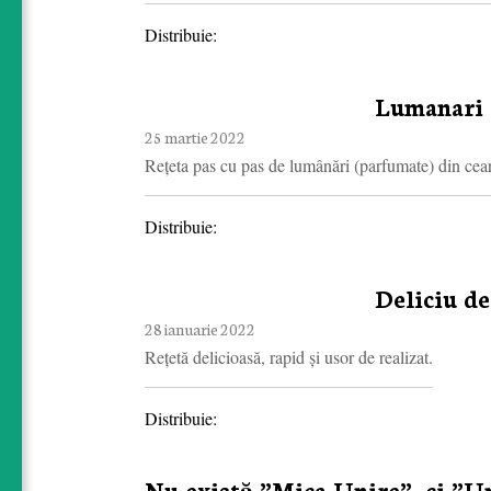
Distribuie:
Lumanari c
25 martie 2022
Rețeta pas cu pas de lumânări (parfumate) din cear
Distribuie:
Deliciu de
28 ianuarie 2022
Rețetă delicioasă, rapid și usor de realizat.
Distribuie:
Nu există ”Mica Unire”, ci ”U