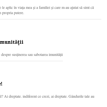
le aplic în viața mea și a familiei și care m-au ajutat să simt că
n propria putere.
imunității
e despre susținerea sau sabotarea imunității
!
? Ai dreptate. indiferent ce crezi, ai dreptate. Gândurile tale au