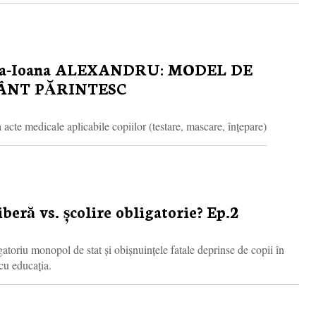
na-Ioana ALEXANDRU: MODEL DE
ÂNT PĂRINTESC
te medicale aplicabile copiilor (testare, mascare, înțepare)
iberă vs. școlire obligatorie? Ep.2
atoriu monopol de stat și obișnuințele fatale deprinse de copii în
 cu educația.