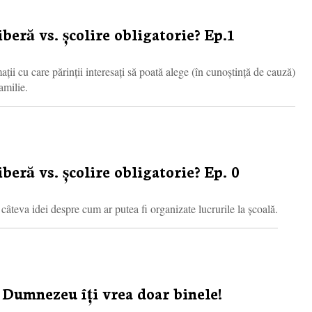
iberă vs. școlire obligatorie? Ep.1
ații cu care părinții interesați să poată alege (în cunoștință de cauză)
amilie.
iberă vs. școlire obligatorie? Ep. 0
 câteva idei despre cum ar putea fi organizate lucrurile la școală.
, Dumnezeu îți vrea doar binele!