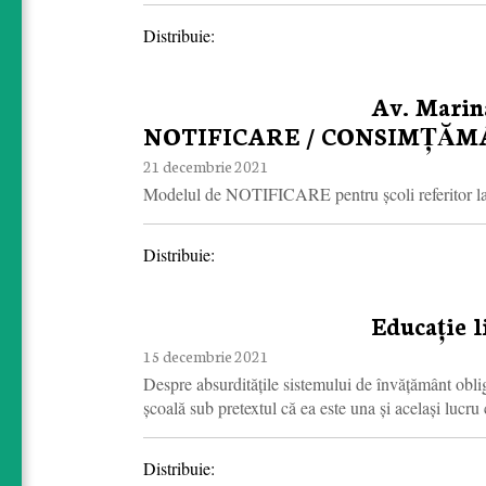
Distribuie:
Av. Mari
NOTIFICARE / CONSIMȚĂM
21 decembrie 2021
Modelul de NOTIFICARE pentru școli referitor la ac
Distribuie:
Educație l
15 decembrie 2021
Despre absurditățile sistemului de învățământ oblig
școală sub pretextul că ea este una și același lucru
Distribuie: